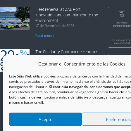
Fleet renewal at ZAL Port:
innovation and commitment to the
environment
17 de December de 2025
Read more »
The Solidarity Container celebrates
20 years: two decades adding
solidarity in the Port of Barcelona
Gestionar el Consentimiento de las Cookies
11 de November de 2025
Este Sitio Web utiliza cookies propias y de terceros con la finalidad de mejo
Read more »
servicios prestados a través del mismo mediante el análisis de los hábitos 
navegación del Usuario.
Si continúa navegando, consideramos que acept
A los efectos de esta política, “continuar navegando” significa hacer clic en
botón, casilla de verificación o enlace del sitio web; descargar cualquier co
mismo o hacer scroll.
Acepto
Preferencias
Copyrig