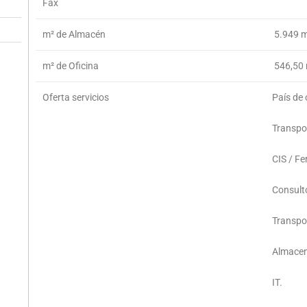
Fax
m² de Almacén
5.949 
m² de Oficina
546,50 
Oferta servicios
País de 
Transpor
CIS / Fer
Consultor
Transpo
Almacen
IT.