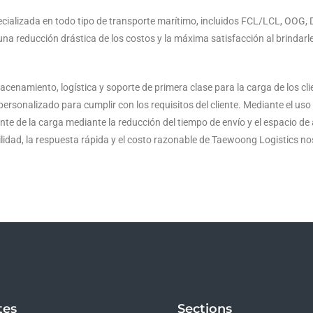
cializada en todo tipo de transporte marítimo, incluidos FCL/LCL, OOG, 
una reducción drástica de los costos y la máxima satisfacción al brindar
cenamiento, logística y soporte de primera clase para la carga de los cli
rsonalizado para cumplir con los requisitos del cliente. Mediante el uso d
iente de la carga mediante la reducción del tiempo de envío y el espacio de
ilidad, la respuesta rápida y el costo razonable de Taewoong Logistics 
tes
Sections