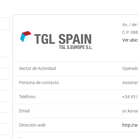
Av. / de
C.P. 088
Ver ubi
Sector de Actividad
Operador
Persona de contacto
Assista
Teléfono
+34 93 
Email
ys.kyou
Dirección web
http://