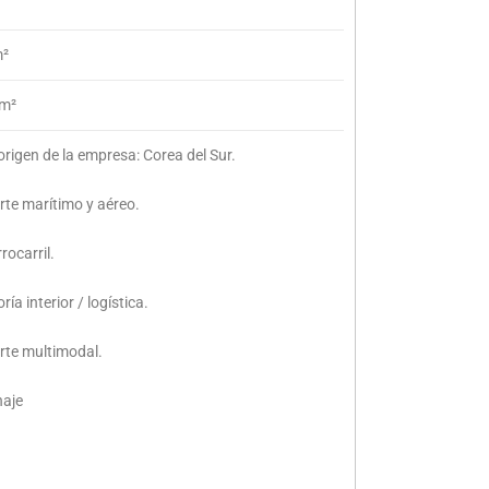
m²
m²
origen de la empresa: Corea del Sur.
te marítimo y aéreo.
rocarril.
ía interior / logística.
rte multimodal.
aje