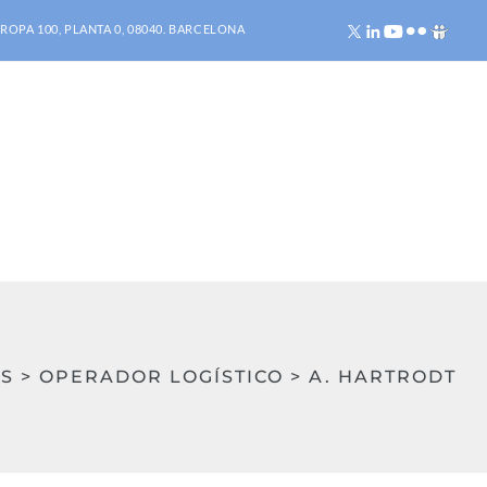
ROPA 100, PLANTA 0, 08040. BARCELONA
S > OPERADOR LOGÍSTICO > A. HARTRODT