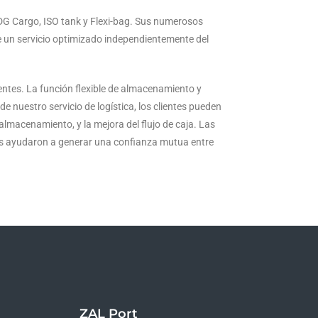
DG Cargo, ISO tank y Flexi-bag. Sus numerosos
le un servicio optimizado independientemente del
entes. La función flexible de almacenamiento y
e nuestro servicio de logística, los clientes pueden
 almacenamiento, y la mejora del flujo de caja. Las
nos ayudaron a generar una confianza mutua entre
ZAL Port