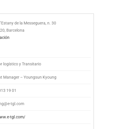
 l’Estany de la Messeguera, n. 30
20, Barcelona ‎
cación
 logístico y Transitario
nt Manager – Youngsun Kyoung
013 19 01
ng@e-tgl.com
www.e-tgl.com/