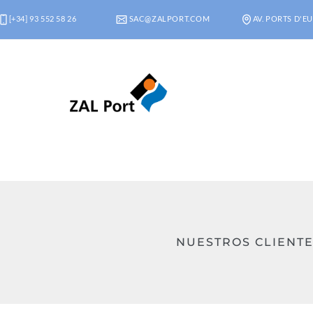
[+34] 93 552 58 26
SAC@ZALPORT.COM
AV. PORTS D'EU
NUESTROS CLIENTE