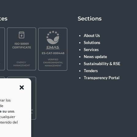
tes
Sections
About Us
Solutions
Services
News update
Sustainability & RSE
Tenders
Transparency Portal
rar los
de
a su uso
.
 cualquier
ntenido del