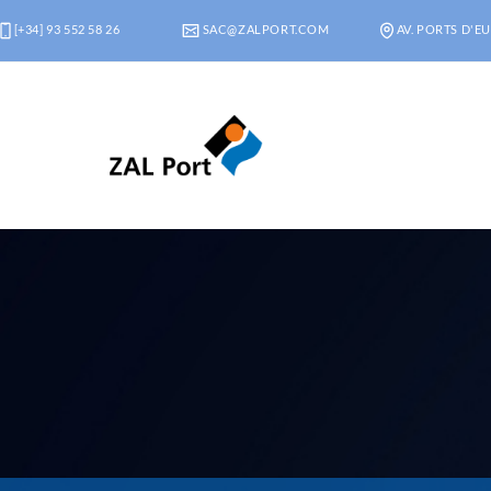
[+34] 93 552 58 26
SAC@ZALPORT.COM
AV. PORTS D'EU