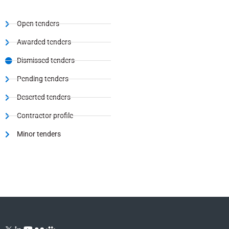
Open tenders
Awarded tenders
Dismissed tenders
Pending tenders
Deserted tenders
Contractor profile
Minor tenders