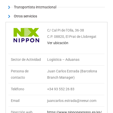
Transportista internacional
Otros servicios
C/ Cal Pi de l’Olla, 36-38
C.P. 08820, El Prat de Llobregat
Ver ubicación
Sector de Actividad
Logística – Aduanas
Persona de
Juan Carlos Estrada (Barcelona
contacto
Branch Manager)
Teléfono
+34 93 552 26 83
Email
juancarlos.estrada@neeur.com
Dirección web
https://www.nipponexpress.es/es/