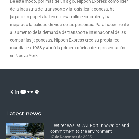
De este modo, por más de un siglo, Nippon Express como líder
de la industria del transporte y la logística japonesa, ha
jugado un papel vital en el desarrollo económico y ha
mejorado la calidad de vida de las personas. Para hacer frente
al aumento de la demanda de transporte internacional de las
compañías japonesas, Nippon Express creó su propia red
mundial en 1958 y abrió la primera oficina de representación
en Nueva York.
Latest news
Fleet renewal at ZAL Port: innovation and
commitment to the environment
17 de December de 2025