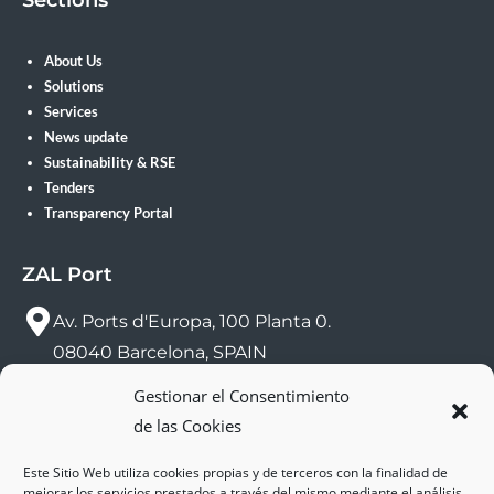
Sections
About Us
Solutions
Services
News update
Sustainability & RSE
Tenders
Transparency Portal
ZAL Port
Av. Ports d'Europa, 100 Planta 0.
08040 Barcelona, SPAIN
Gestionar el Consentimiento
sac@zalport.com
de las Cookies
(+34) 93 552 58 26
Este Sitio Web utiliza cookies propias y de terceros con la finalidad de
mejorar los servicios prestados a través del mismo mediante el análisis