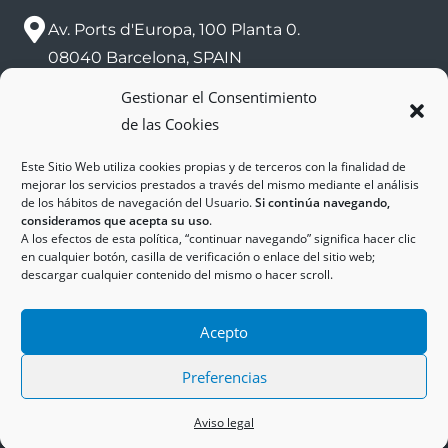
Av. Ports d'Europa, 100 Planta 0.
08040 Barcelona, SPAIN
Gestionar el Consentimiento
sac@zalport.com
de las Cookies
(+34) 93 552 58 26
Este Sitio Web utiliza cookies propias y de terceros con la finalidad de
mejorar los servicios prestados a través del mismo mediante el análisis
de los hábitos de navegación del Usuario.
Si continúa navegando,
consideramos que acepta su uso
.
A los efectos de esta política, “continuar navegando” significa hacer clic
en cualquier botón, casilla de verificación o enlace del sitio web;
descargar cualquier contenido del mismo o hacer scroll.
Acepto
Copyright © 2025
ZAL Port
Accessibility
Legal
Cookies
Privacy Policy
Preferencias
Aviso legal