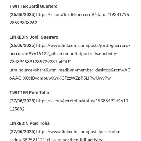
TWITTER
Jordi Guerrero
https://x.com/JordiGuerreroB/status/19381796
(26/06/2025)
28599808262
LINKEDIN Jordi Guerrero
https://www.linkedin.com/posts/jordi-guerrero-
(26/06/2025)
berruezo-99615122_cilsa-comunitatport-cilsa-activity-
7343945891285729281-alOU?
utm_source=share&utm_medium=member_desktop&rcm=AC
oAAC_X0cIBvdmbuwXwKCFzzWZpP5LjRwUwyRw
TWITTER
Pere Tohà
https://x.com/peretoha/status/1938549244610
(27/06/2025)
125882
LINKEDIN
Pere Tohà
https://www.linkedin.com/posts/pere-toha-
(27/06/2025)
radua-389521121_cilsa-zalportbcn-lidl-activity-