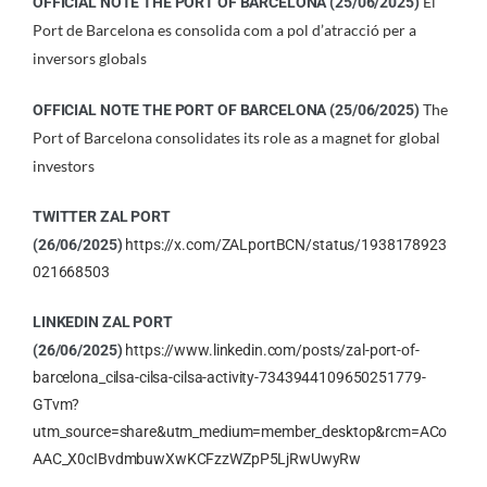
El
OFFICIAL NOTE THE
PORT OF BARCELONA
(25/06/2025)
Port de Barcelona es consolida com a pol d’atracció per a
inversors globals
The
OFFICIAL NOTE THE
PORT OF BARCELONA
(25/06/2025)
Port of Barcelona consolidates its role as a magnet for global
investors
TWITTER ZAL PORT
(26/06/2025)
https://x.com/ZALportBCN/status/1938178923
021668503
LINKEDIN ZAL PORT
(26/06/2025)
https://www.linkedin.com/posts/zal-port-of-
barcelona_cilsa-cilsa-cilsa-activity-7343944109650251779-
GTvm?
utm_source=share&utm_medium=member_desktop&rcm=ACo
AAC_X0cIBvdmbuwXwKCFzzWZpP5LjRwUwyRw