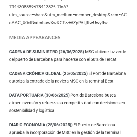
7344308889678413825-7InA?
utm_source=share&utm_medium=member_desktop&rcm=AC
oAAC_X0cIBvdmbuwXwKCFzzWZpP5LjRwUwyRw
MEDIA APPEARANCES
CADENA DE SUMINISTRO (26/06/2025)
MSC obtiene luz verde
del puerto de Barcelona para hacerse con el 50% de Tercat
CADENA
CRÓNICA GLOBAL (25/06/2025)
El Port de Barcelona
autoriza la entrada de la naviera MSC en la terminal Best
DATA PORTUARIA (30/06/2025)
Port de Barcelona busca
atraer inversión y refuerza su competitividad con decisiones en
sostenibilidad y logística
)
DIARIO ECONOMIA (25/06/2025)
El Puerto de Barcelona
aprueba la incorporación de MSC en la gestión de la terminal