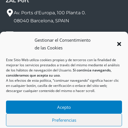
ZAL Port
Av. Ports d'Europa, 100 Planta 0.
08040 Barcelona, SPAIN
sac@zalport.com
Gestionar el Consentimiento
de las Cookies
(+34) 93 552 58 26
Este Sitio Web utiliza cookies propias y de terceros con la finalidad de
mejorar los servicios prestados a través del mismo mediante el análisis
de los hábitos de navegación del Usuario.
Si continúa navegando,
consideramos que acepta su uso
.
A los efectos de esta política, “continuar navegando” significa hacer clic
en cualquier botón, casilla de verificación o enlace del sitio web;
descargar cualquier contenido del mismo o hacer scroll.
Copyright © 2025
ZAL Port
Accessibilitat
Acepto
Avís Legal
Política de Cookies
Política de Privadesa
Preferencias