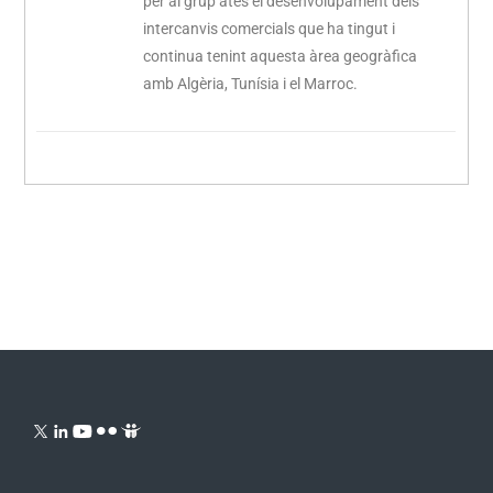
per al grup atès el desenvolupament dels
intercanvis comercials que ha tingut i
continua tenint aquesta àrea geogràfica
amb Algèria, Tunísia i el Marroc.