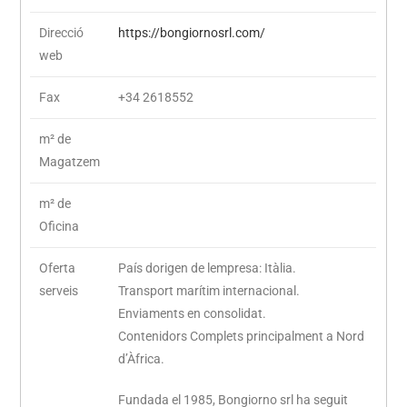
Direcció
https://bongiornosrl.com/
web
Fax
+34 2618552
m² de
Magatzem
m² de
Oficina
Oferta
País dorigen de lempresa: Itàlia.
serveis
Transport marítim internacional.
Enviaments en consolidat.
Contenidors Complets principalment a Nord
d’Àfrica.
Fundada el 1985, Bongiorno srl ha seguit