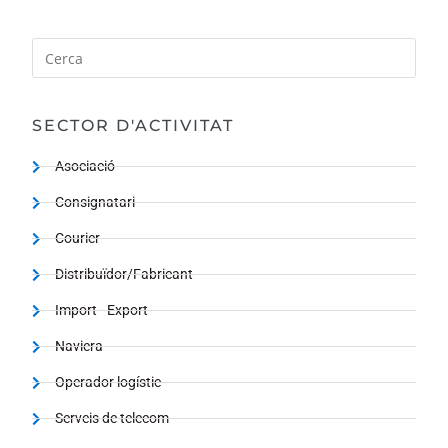
SECTOR D'ACTIVITAT
Asociació
Consignatari
Courier
Distribuïdor/Fabricant
Import - Export
Naviera
Operador logístic
Serveis de telecom