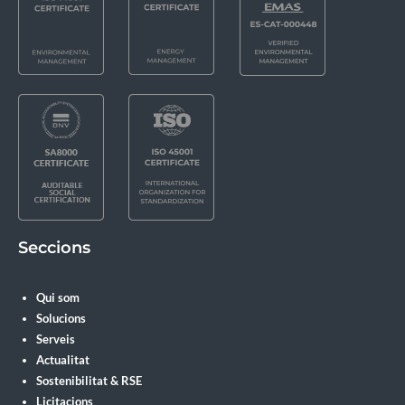
Seccions
Qui som
Solucions
Serveis
Actualitat
Sostenibilitat & RSE
Licitacions