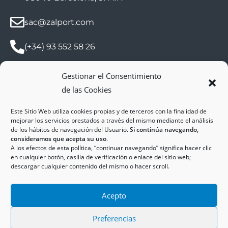
sac@zalport.com
(+34) 93 552 58 26
Gestionar el Consentimiento
de las Cookies
Este Sitio Web utiliza cookies propias y de terceros con la finalidad de
mejorar los servicios prestados a través del mismo mediante el análisis
de los hábitos de navegación del Usuario.
Si continúa navegando,
consideramos que acepta su uso
.
A los efectos de esta política, “continuar navegando” significa hacer clic
Copyright © 2025
ZAL Port
en cualquier botón, casilla de verificación o enlace del sitio web;
descargar cualquier contenido del mismo o hacer scroll.
Accessibilitat
Avís Legal
Acepto
Política de Cookies
Política de Privadesa
Preferencias