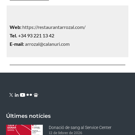
Web:
https://restaurantarrozal.com/
Tel.
+34 93 221 13 42
E-mail:
arrozal@calanuri.com
Últimes notícies
Donació de sang al Service Center
12 de febrer de 2026