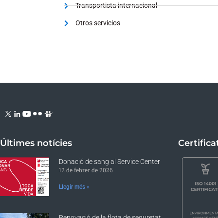
Transportista internacional
Otros servicios
Últimes notícies
Certifica
Donació de sang al Service Center
12 de febrer de 2026
Llegir més »
Renovació de la flota de seguretat