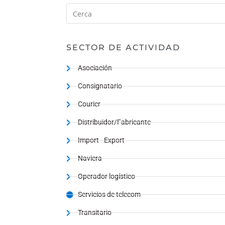
SECTOR DE ACTIVIDAD
Asociación
Consignatario
Courier
Distribuidor/Fabricante
Import - Export
Naviera
Operador logístico
Servicios de telecom
Transitario