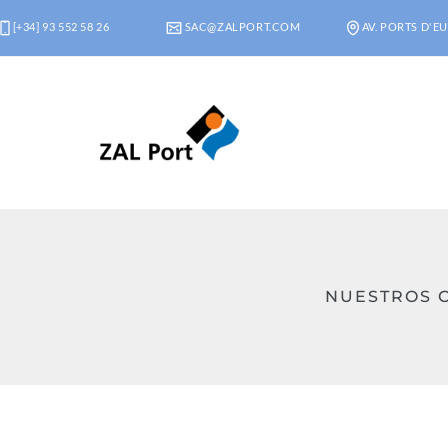
[+34] 93 552 58 26
SAC@ZALPORT.COM
AV. PORTS D'EU
NUESTROS C