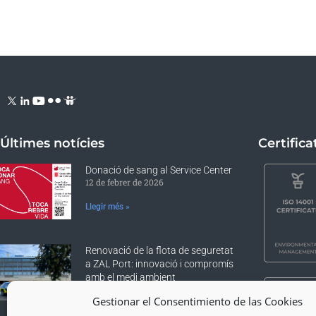
Últimes notícies
Certifica
Donació de sang al Service Center
12 de febrer de 2026
Llegir més »
Renovació de la flota de seguretat
a ZAL Port: innovació i compromís
amb el medi ambient
17 de desembre de 2025
Gestionar el Consentimiento de las Cookies
Llegir més »