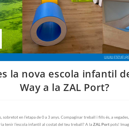
s la nova escola infantil 
Way a la ZAL Port?
s, sobretot en l’etapa de 0 a 3 anys. Compaginar treball i fills és, a vegades
 tenir l’escola infantil al costat del teu treball? A la
ZAL Port
pots! Imag