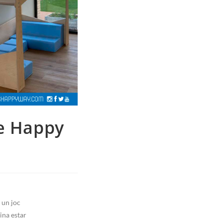
de Happy
, un joc
ina estar