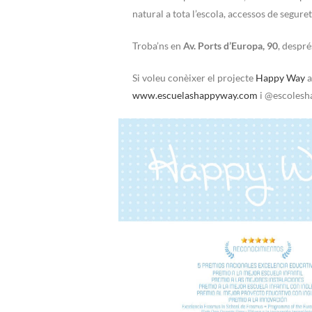
natural a tota l’escola, accessos de segure
Troba’ns en
Av. Ports d’Europa, 90
, despré
Si voleu conèixer el projecte
Happy Way
a
www.escuelashappyway.com
i @escolesha