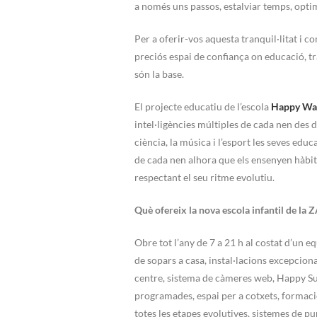
a només uns passos, estalviar temps, opti
Per a oferir-vos aquesta tranquil·litat i c
preciós espai de confiança on educació, tr
són la base.
El projecte educatiu de l’escola
Happy Wa
intel·ligències múltiples de cada nen des d
ciència, la música i l’esport les seves edu
de cada nen alhora que els ensenyen hàbits
respectant el seu ritme evolutiu.
Què ofereix la nova escola infantil de la 
Obre tot l’any de 7 a 21 h al costat d’un 
de sopars a casa, instal·lacions excepcion
centre, sistema de càmeres web, Happy Summ
programades, espai per a cotxets, formaci
totes les etapes evolutives, sistemes de pur