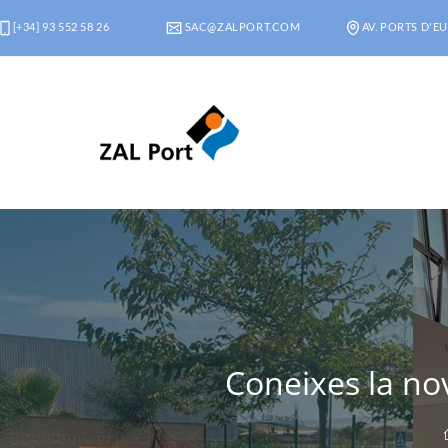
[+34] 93 552 58 26
SAC@ZALPORT.COM
AV. PORTS D'EU
Coneixes la no