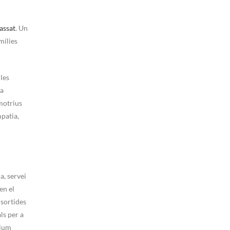
assat
. Un
mílies
les
la
omotrius
mpatia,
a, servei
en el
 sortides
ls per a
llum