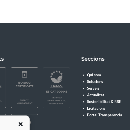
ts
Seccions
Qui som
Solucions
Serveis
Actualitat
Sostenibilitat & RSE
Licitacions
Portal Transparència