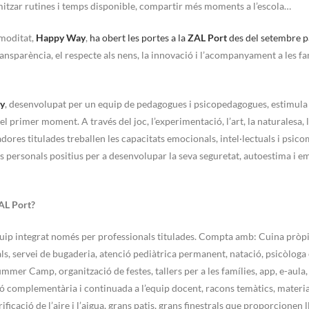
mitzar rutines i temps disponible, compartir més moments a l’escola…
omoditat,
Happy Way
,
ha obert les portes a la
ZAL Port
des del setembre p
ansparència, el respecte als nens, la innovació i l’acompanyament a les fa
y
, desenvolupat per un equip de pedagogues i psicopedagogues, estimula 
el primer moment. A través del joc, l’experimentació, l’art, la naturalesa, 
cadores titulades treballen les capacitats emocionals, intel·lectuals i psic
 personals positius per a desenvolupar la seva seguretat, autoestima i e
ZAL Port?
equip integrat només per professionals titulades. Compta amb: Cuina pròpi
als, servei de bugaderia, atenció pediàtrica permanent, natació, psicòloga 
er Camp, organització de festes, tallers per a les famílies, app, e-aula,
ó complementària i continuada a l’equip docent, racons temàtics, materia
ificació de l’aire i l’aigua, grans patis, grans finestrals que proporcionen 