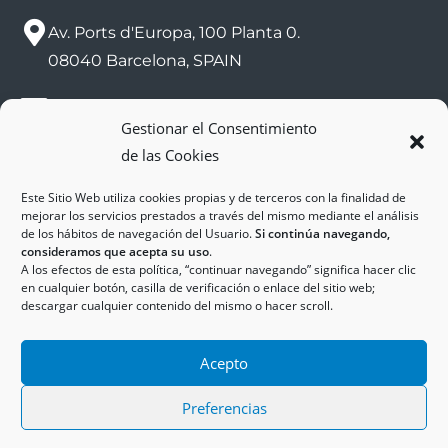
Av. Ports d'Europa, 100 Planta 0.
08040 Barcelona, SPAIN
sac@zalport.com
Gestionar el Consentimiento
de las Cookies
(+34) 93 552 58 26
Este Sitio Web utiliza cookies propias y de terceros con la finalidad de
mejorar los servicios prestados a través del mismo mediante el análisis
de los hábitos de navegación del Usuario.
Si continúa navegando,
consideramos que acepta su uso
.
A los efectos de esta política, “continuar navegando” significa hacer clic
en cualquier botón, casilla de verificación o enlace del sitio web;
descargar cualquier contenido del mismo o hacer scroll.
Copyright © 2025
ZAL Port
Accessibilitat
Acepto
Avís Legal
Política de Cookies
Política de Privadesa
Preferencias