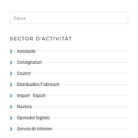
SECTOR D'ACTIVITAT
Asociació
Consignatari
Courier
Distribuïdor/Fabricant
Import - Export
Naviera
Operador logístic
Serveis de telecom