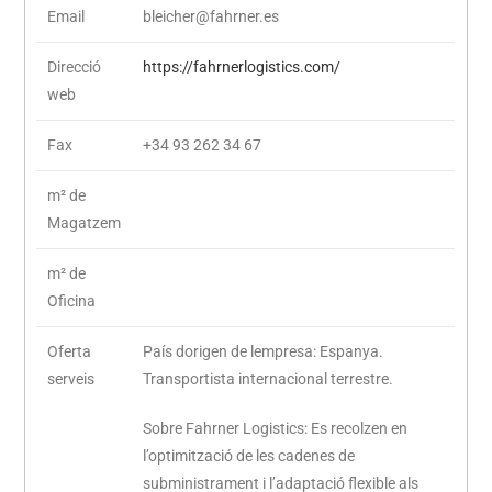
Email
bleicher@fahrner.es
Direcció
https://fahrnerlogistics.com/
web
Fax
+34 93 262 34 67
m² de
Magatzem
m² de
Oficina
Oferta
País dorigen de lempresa: Espanya.
serveis
Transportista internacional terrestre.
Sobre Fahrner Logistics: Es recolzen en
l’optimització de les cadenes de
subministrament i l’adaptació flexible als