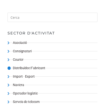
SECTOR D'ACTIVITAT
Asociació
Consignatari
Courier
Distribuïdor/Fabricant
Import - Export
Naviera
Operador logístic
Serveis de telecom