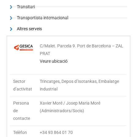
Transitari
Transportista internacional
Altres serveis
C/Malet. Parcela 9. Port de Barcelona – ZAL
PRAT
Veure ubicació
Sector
Trincatges, Depos d’Isotankas, Embalatge
d’activitat
industrial
Persona
Xavier Moré / Josep Maria Moré
de
(Administradors/Socis)
contacte
Telèfon
+34 93 864 01 70