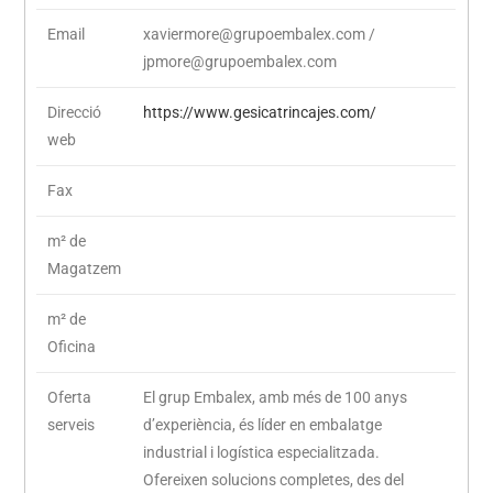
Email
xaviermore@grupoembalex.com /
jpmore@grupoembalex.com
Direcció
https://www.gesicatrincajes.com/
web
Fax
m² de
Magatzem
m² de
Oficina
Oferta
El grup Embalex, amb més de 100 anys
serveis
d’experiència, és líder en embalatge
industrial i logística especialitzada.
Ofereixen solucions completes, des del