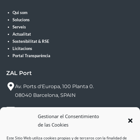
Qui som
Solucions
Serveis
Actualitat
Sostenibilitat & RSE
Licitacions
Portal Transparència
ZAL Port
Av. Ports d'Europa, 100 Planta 0.
08040 Barcelona, SPAIN
sac@zalport.com
Gestionar el Consentimiento
de las Cookies
(+34) 93 552 58 26
Este Sitio Web utiliza cookies propias y de terceros con la finalidad de