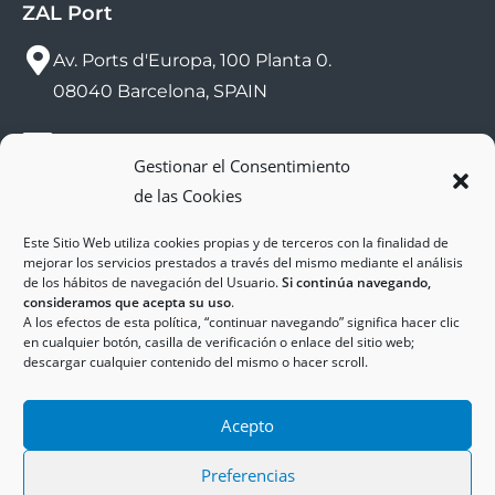
ZAL Port
Av. Ports d'Europa, 100 Planta 0.
08040 Barcelona, SPAIN
sac@zalport.com
Gestionar el Consentimiento
de las Cookies
(+34) 93 552 58 26
Este Sitio Web utiliza cookies propias y de terceros con la finalidad de
mejorar los servicios prestados a través del mismo mediante el análisis
de los hábitos de navegación del Usuario.
Si continúa navegando,
consideramos que acepta su uso
.
A los efectos de esta política, “continuar navegando” significa hacer clic
en cualquier botón, casilla de verificación o enlace del sitio web;
descargar cualquier contenido del mismo o hacer scroll.
Copyright © 2025
ZAL Port
Accessibilitat
Acepto
Avís Legal
Política de Cookies
Política de Privadesa
Preferencias