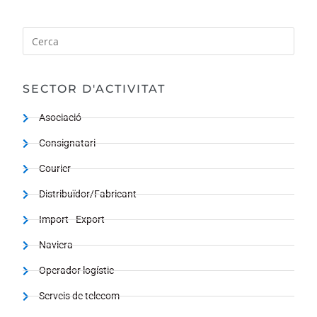
SECTOR D'ACTIVITAT
Asociació
Consignatari
Courier
Distribuïdor/Fabricant
Import - Export
Naviera
Operador logístic
Serveis de telecom