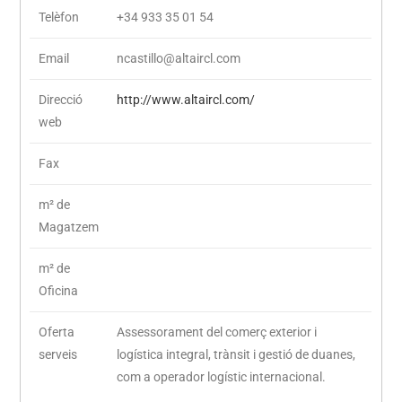
Telèfon
+34 933 35 01 54
Email
ncastillo@altaircl.com
Direcció
http://www.altaircl.com/
web
Fax
m² de
Magatzem
m² de
Oficina
Oferta
Assessorament del comerç exterior i
serveis
logística integral, trànsit i gestió de duanes,
com a operador logístic internacional.