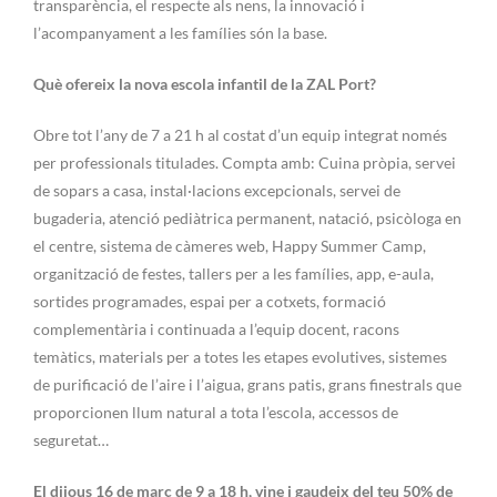
transparència, el respecte als nens, la innovació i
l’acompanyament a les famílies són la base.
Què ofereix la nova escola infantil de la ZAL Port?
Obre tot l’any de 7 a 21 h al costat d’un equip integrat només
per professionals titulades. Compta amb: Cuina pròpia, servei
de sopars a casa, instal·lacions excepcionals, servei de
bugaderia, atenció pediàtrica permanent, natació, psicòloga en
el centre, sistema de càmeres web, Happy Summer Camp,
organització de festes, tallers per a les famílies, app, e-aula,
sortides programades, espai per a cotxets, formació
complementària i continuada a l’equip docent, racons
temàtics, materials per a totes les etapes evolutives, sistemes
de purificació de l’aire i l’aigua, grans patis, grans finestrals que
proporcionen llum natural a tota l’escola, accessos de
seguretat…
El dijous 16 de març de 9 a 18 h, vine i gaudeix del teu 50% de