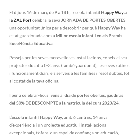
El dijous 16 de març de 9 a 18 h, l’escola infantil
Happy Way a
la ZAL Port
celebra la seva
JORNADA DE PORTES OBERTES
una oportunitat única per a descobrir per què
Happy Way
ha
estat guardonada com a
Millor escola infantil en els Premis
Excel·lència Educativa
.
Passeja per les seves meravelloses instal·lacions, coneix el seu
projecte educatiu 0-3 anys (també guardonat), les seves rutines
i funcionament diari, els serveis a les famílies i resol dubtes, tot
al costat de la teva oficina.
I per a celebrar-ho, si vens al dia de portes obertes, gaudiràs
del 50% DE DESCOMPTE a la matrícula del curs 2023/24.
L’
escola infantil Happy Way
, amb 6 centres, 14 anys
d’experiència i un projecte educatiu i instal·lacions
excepcionals, t’ofereix un espai de confiança on educació,