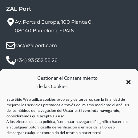
ZAL Port
Av. Ports d'Europa, 100 Planta 0.
08040 Barcelona, SPAIN
sac@zalport.com
(+34) 93 552 58 26
Gestionar el Consentimiento
de las Cookies
Este Sitio Web utiliza cookies propias y de terceros con la finalidad de
mejorar los servicios prestados a través del mismo mediante el análisis
de los hábitos de navegación del Usuario.
Si continúa navegando,
consideramos que acepta su uso
.
A los efectos de esta política, “continuar navegando” significa hacer clic
Copyright © 2025
ZAL Port
en cualquier botón, casilla de verificación o enlace del sitio web;
descargar cualquier contenido del mismo o hacer scroll.
Accessibilitat