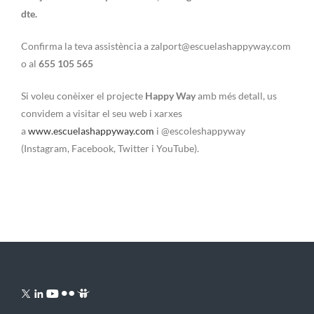
dte.
Confirma la teva assistència a zalport@escuelashappyway.com
o al
655 105 565
Si voleu conèixer el projecte
Happy Way
amb més detall, us
convidem a visitar el seu web i xarxes
a
www.escuelashappyway.com
i @escoleshappyway
(Instagram, Facebook, Twitter i YouTube).