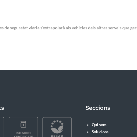
s de seguretat viària s’extrapolarà als vehicles dels altres serveis que ge
ts
Seccions
Qui som
Solucions