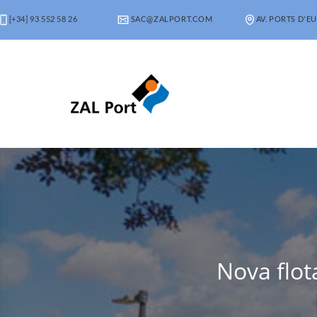
[+34] 93 552 58 26
SAC@ZALPORT.COM
AV. PORTS D'EU
Nova flot