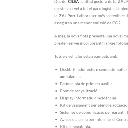
Des de
CILSA
, entitat gestora de la
ZAL 
presten servei a tot el parc logístic. L’obj
la
ZAL Port
i alhora ser més sostenibles. 
asseguren una menor emissió de CO2.
A més, la nova flota presenta una nova im
presten servei incorporant franges fotolu
Tots els vehicles estan equipats amb:
Desfibril·lador extern semiautomàtic (
ambulància.
Farmaciola de primers auxilis.
Pont de senyalització.
Display informatiu dincidències.
Kit de vessament per atendre actuacio
Sistemes de comunicació per garantir l
Avisos d’alarma per informar el Centr
Kit de megafonia.