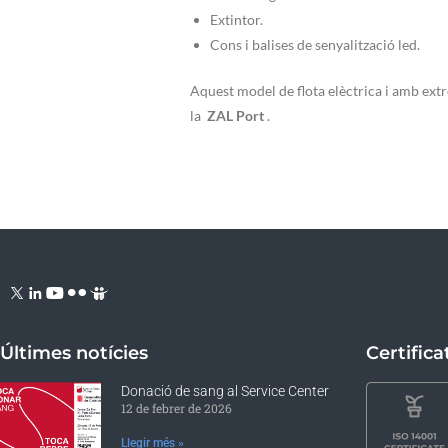
Extintor.
Cons i balises de senyalització led.
Aquest model de flota elèctrica i amb extre
la
ZAL Port
.
Últimes notícies
Certifica
Donació de sang al Service Center
12 de febrer de 2026
Llegir més »