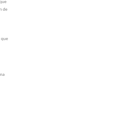
 que
rn de
s que
una