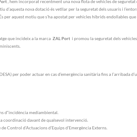
Port
, hem incorporat recentment una nova flota de vehicles de seguretat
ectiu d’aquesta nova dotació és vetllar per la seguretat dels usuaris i l’ento
És per aquest motiu que s’ha apostat per vehicles híbrids endollables que
atge que incideix a la marca
ZAL Port
i promou la seguretat dels vehicle
miniscents.
DESA) per poder actuar en cas d’emergència sanitària fins a l’arribada d’
ns d‟incidència mediambiental.
a coordinació davant de qualsevol intervenció.
e de Control d’Actuacions d’Equips d’Emergència Externs.