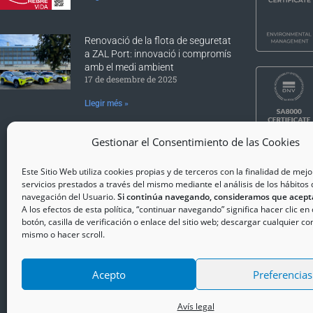
Renovació de la flota de seguretat
a ZAL Port: innovació i compromís
amb el medi ambient
17 de desembre de 2025
Llegir més »
Gestionar el Consentimiento de las Cookies
Este Sitio Web utiliza cookies propias y de terceros con la finalidad de mejo
servicios prestados a través del mismo mediante el análisis de los hábitos 
Copy
navegación del Usuario.
Si continúa navegando, consideramos que acept
A los efectos de esta política, “continuar navegando” significa hacer clic en
Acces
botón, casilla de verificación o enlace del sitio web; descargar cualquier co
Avís 
mismo o hacer scroll.
Polít
Polít
Acepto
Preferencias
Avís legal