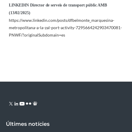
LINKEDIN Director de serveis de transport públic AMB
(13/02/2025)
https://www.linkedin.com/posts/dfbelmonte_marquesina-
metropolitana-a-la-zal-port-activity-7295664242903470081-
PNWF/?originalSubdomain=es
Últimes notícies