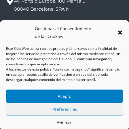
Av. Ports d'Europa, 100 Planta 0.
08040 Barcelona, SPAIN
sac@zalport.com
Gestionar el Consentimiento
de las Cookies
(+34) 93 552 58 26
Este Sitio Web utiliza cookies propias y de terceros con la finalidad de
mejorar los servicios prestados a través del mismo mediante el análisis
de los hábitos de navegación del Usuario.
Si continúa navegando,
consideramos que acepta su uso
.
A los efectos de esta política, “continuar navegando” significa hacer clic
en cualquier botón, casilla de verificación o enlace del sitio web;
descargar cualquier contenido del mismo o hacer scroll.
Copyright © 2025
ZAL Port
Accessibilitat
Acepto
Avís Legal
Política de Cookies
Política de Privadesa
Preferencias
Avís legal