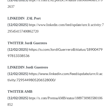
https://x.com/ZALportBCN/status/188968846681379
2637
LINKEDIN ZAL Port
(12/02/2025)
https://www.linkedin.com/feed/update/urn:li:activity:7
295454157400862720
TWITTER Jordi Guerrero
(12/02/2025)
https://x.com/JordiGuerreroB/status/18900479
97813338536
LINKEDIN Jordi Guerrero
(12/02/2025)
https://www.linkedin.com/feed/update/urn:li:ac
tivity:7295449805206528000/
TWITTER AMB
(12/02/2025)
https://x.com/PremsaAMB/status/1889730983580106
852