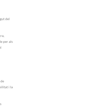
gut del
tra,
e per als
l
 de
litat i la
s