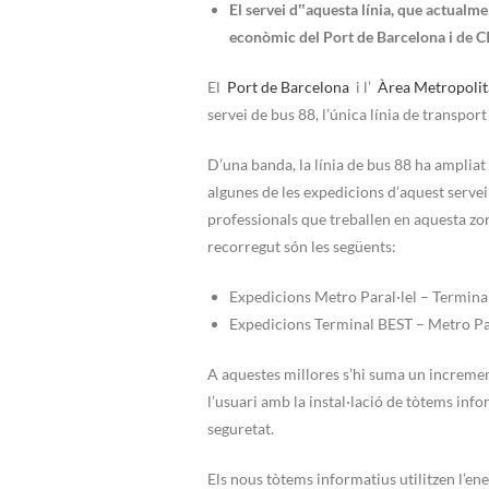
El servei d‟aquesta línia, que actualm
econòmic del Port de Barcelona i de C
El
Port de Barcelona
i l’
Àrea Metropolit
servei de bus 88, l’única línia de transpor
D’una banda, la línia de bus 88 ha ampliat 
algunes de les expedicions d’aquest servei
professionals que treballen en aquesta zon
recorregut són les següents:
Expedicions Metro Paral·lel – Terminal
Expedicions Terminal BEST – Metro Para
A aquestes millores s’hi suma un increment 
l’usuari amb la instal·lació de tòtems info
seguretat.
Els nous tòtems informatius utilitzen l’en