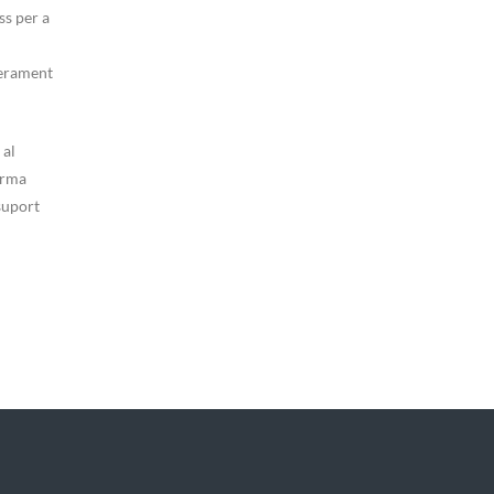
ss per a
perament
 al
orma
suport