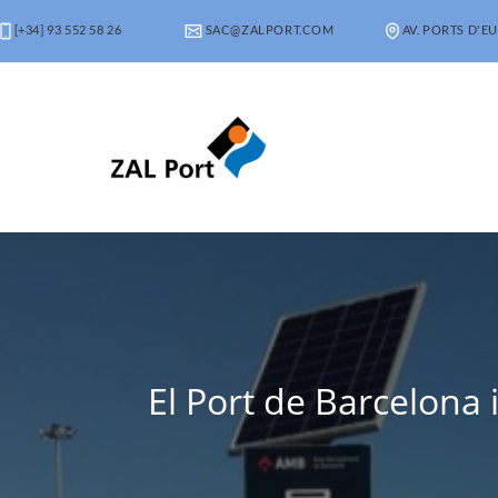
[+34] 93 552 58 26
SAC@ZALPORT.COM
AV. PORTS D'EU
El Port de Barcelona i