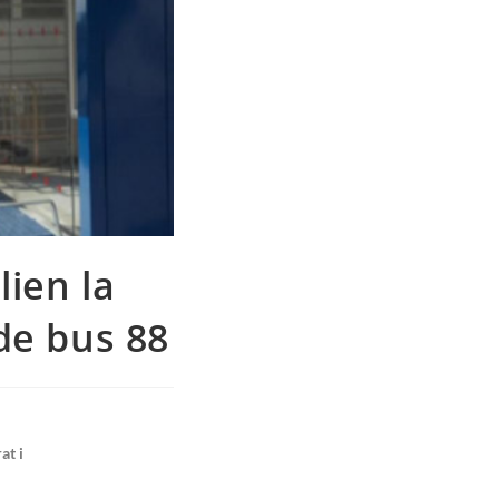
lien la
 de bus 88
at i