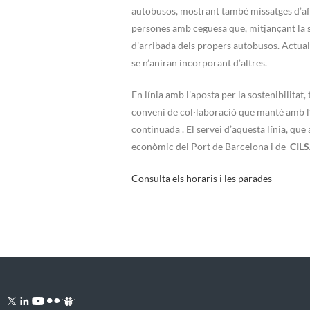
autobusos, mostrant també missatges d’af
persones amb ceguesa que, mitjançant la
d’arribada dels propers autobusos. Actua
se n’aniran incorporant d’altres.
En línia amb l’aposta per la sostenibilitat
conveni de col·laboració que manté amb l’A
continuada . El servei d’aquesta línia, qu
econòmic del Port de Barcelona i de
CIL
Consulta els horaris i les parades