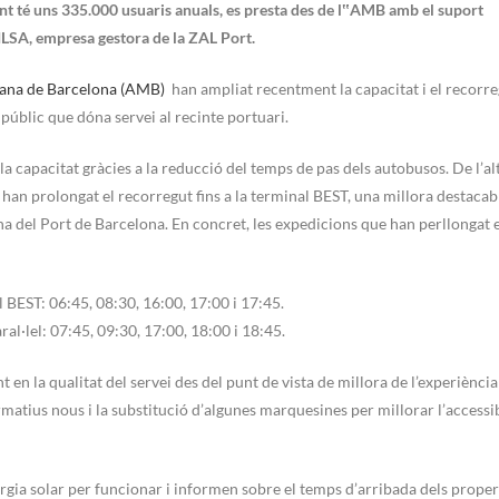
ent té uns 335.000 usuaris anuals, es presta des de l‟AMB amb el suport
ILSA, empresa gestora de la ZAL Port.
ana de Barcelona (AMB)
han ampliat recentment la capacitat i el recorre
t públic que dóna servei al recinte portuari.
la capacitat gràcies a la reducció del temps de pas dels autobusos. De l’al
 han prolongat el recorregut fins a la terminal BEST, una millora destacabl
a del Port de Barcelona. En concret, les expedicions que han perllongat e
 BEST: 06:45, 08:30, 16:00, 17:00 i 17:45.
l·lel: 07:45, 09:30, 17:00, 18:00 i 18:45.
en la qualitat del servei des del punt de vista de millora de l’experiència
rmatius nous i la substitució d’algunes marquesines per millorar l’accessibi
ergia solar per funcionar i informen sobre el temps d’arribada dels proper