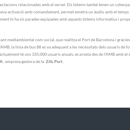
ectacions relacionades amb el servei. Els tòtems també tenen un cyberpa
 seva activació amb comandament, permet emetre un àudio amb el temps
lment hi ha sis parades equipades amb aquests tòtems informatius i pro
, tant mediambiental com social, que realitza el Port de Barcelona i gràcies
MB, la línia de bus 88 es va adequant a les necessitats dels usuaris de f
e actualment té uns 335.000 usuaris anuals, es presta des de l’AMB amb el 
SA
, empresa gestora de la
ZAL Port
.