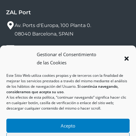
ZAL Port
Av. Ports d'Europa, 100 Planta 0.
08040 Barcelona, SPAIN
sac@zalport.com
Gestionar el Consentimiento
de las Cookies
(+34) 93 552 58 26
Este Sitio Web utiliza cookies propias y de terceros con la finalidad de
mejorar los servicios prestados a través del mismo mediante el análisis
de los hábitos de navegación del Usuario.
Si continúa navegando,
consideramos que acepta su uso
.
A los efectos de esta política, “continuar navegando” significa hacer clic
en cualquier botón, casilla de verificación o enlace del sitio web;
descargar cualquier contenido del mismo o hacer scroll.
Copyright © 2025
ZAL Port
Accesibilidad
Acepto
Aviso Legal
Política de Cookies