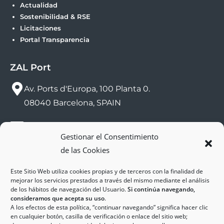
Actualidad
Sostenibilidad & RSE
Licitaciones
Portal Transparencia
ZAL Port
Av. Ports d'Europa, 100 Planta 0.
08040 Barcelona, SPAIN
sac@zalport.com
Gestionar el Consentimiento
de las Cookies
(+34) 93 552 58 26
Este Sitio Web utiliza cookies propias y de terceros con la finalidad de
mejorar los servicios prestados a través del mismo mediante el análisis
de los hábitos de navegación del Usuario.
Si continúa navegando,
consideramos que acepta su uso
.
A los efectos de esta política, “continuar navegando” significa hacer clic
en cualquier botón, casilla de verificación o enlace del sitio web;