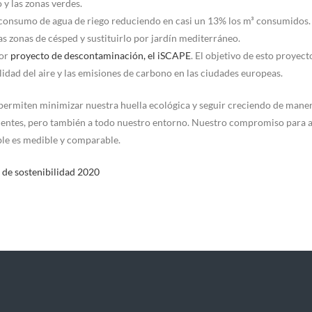
 y las zonas verdes.
 consumo de agua de riego reduciendo en casi un 13% los m³ consumidos.
s zonas de césped y sustituirlo por jardín mediterráneo.
yor
proyecto de descontaminación, el iSCAPE
. El objetivo de esto proyect
lidad del aire y las emisiones de carbono en las ciudades europeas.
 permiten minimizar nuestra huella ecológica y seguir creciendo de mane
clientes, pero también a todo nuestro entorno. Nuestro compromiso para 
ble es medible y comparable.
de sostenibilidad 2020