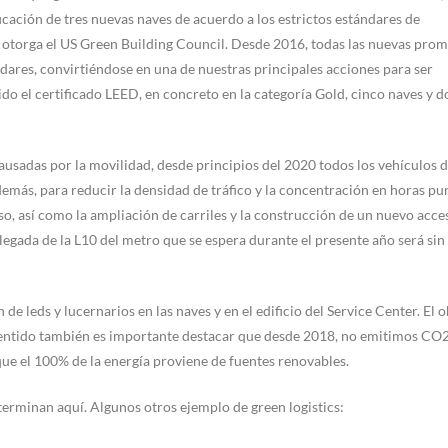
icación de tres nuevas naves de acuerdo a los estrictos estándares de
otorga el US Green Building Council. Desde 2016, todas las nuevas pro
ndares, convirtiéndose en una de nuestras principales acciones para ser
do el certificado LEED, en concreto en la categoría Gold, cinco naves y 
causadas por la movilidad, desde principios del 2020 todos los vehículos 
emás, para reducir la densidad de tráfico y la concentración en horas pu
o, así como la ampliación de carriles y la construcción de un nuevo acce
llegada de la L10 del metro que se espera durante el presente año será si
 de leds y lucernarios en las naves y en el edificio del Service Center. El o
e sentido también es importante destacar que desde 2018, no emitimos CO
ue el 100% de la energía proviene de fuentes renovables.
erminan aquí. Algunos otros ejemplo de green logistics: