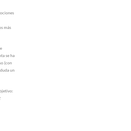
mociones
dos más
de
nta se ha
so (con
n duda un
bjetivo:
2