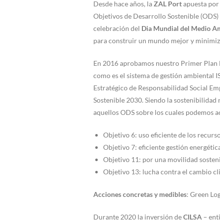
Desde hace años, la
ZAL Port
apuesta por 
Objetivos de Desarrollo Sostenible (ODS) 
celebración del
Dia Mundial del Medio A
para construir un mundo mejor y minimiza
En 2016 aprobamos nuestro Primer Plan Es
como es el sistema de gestión ambiental I
Estratégico de Responsabilidad Social Emp
Sostenible 2030. Siendo la sostenibilidad
aquellos ODS sobre los cuales podemos a
Objetivo 6: uso eficiente de los recurs
Objetivo 7: eficiente gestión energétic
Objetivo 11: por una movilidad sosten
Objetivo 13: lucha contra el cambio c
Acciones concretas y medibles
: Green Log
Durante 2020 la inversión de
CILSA
– ent