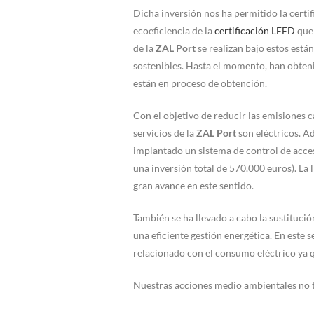
Dicha inversión nos ha permitido la certif
ecoeficiencia de la
certificación LEED
que 
de la
ZAL Port
se realizan bajo estos está
sostenibles. Hasta el momento, han obteni
están en proceso de obtención.
Con el objetivo de reducir las emisiones 
servicios de la
ZAL Port
son eléctricos. Ad
implantado un sistema de control de acces
una inversión total de 570.000 euros). La 
gran avance en este sentido.
También se ha llevado a cabo la sustitución
una eficiente gestión energética. En est
relacionado con el consumo eléctrico ya q
Nuestras acciones medio ambientales no t