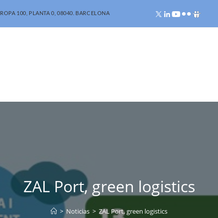
ROPA 100, PLANTA 0, 08040. BARCELONA
ZAL Port, green logistics
>
Noticias
>
ZAL Port, green logistics