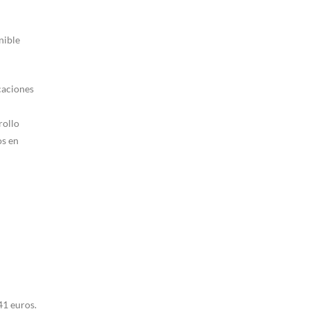
nible
caciones
rollo
os en
41 euros.