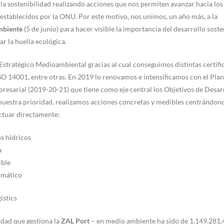
la sostenibilidad realizando acciones que nos permiten avanzar hacia los
establecidos por la ONU. Por este motivo, nos unimos, un año más, a la
mbiente
(5 de junio) para hacer visible la importancia del desarrollo soste
r la huella ecológica.
tratégico Medioambiental gracias al cual conseguimos distintas certifi
SO 14001, entre otras. En 2019 lo renovamos e intensificamos con el Plan
resarial (2019-20-21) que tiene como eje central los Objetivos de Desar
 nuestra prioridad, realizamos acciones concretas y medibles centrándon
ctuar directamente:
os hídricos
a
ible
limático
istics
idad que gestiona la
ZAL Port
– en medio ambiente ha sido de 1.149.281,