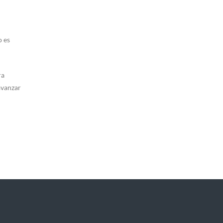
o es
ra
avanzar