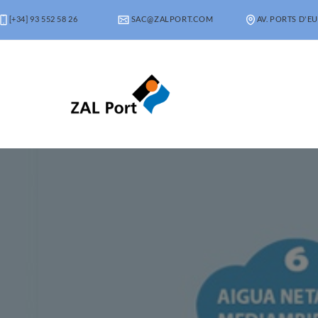
[+34] 93 552 58 26
SAC@ZALPORT.COM
AV. PORTS D'EU