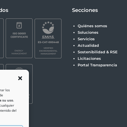
ados
Secciones
Quiénes somos
Soluciones
Servicios
Actualidad
Sostenibilidad & RSE
Licitaciones
Portal Transparencia
rar los
de
a su uso
.
 cualquier
ntenido del