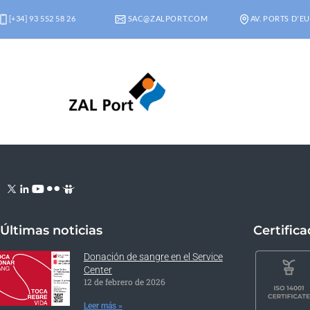
[+34] 93 552 58 26
SAC@ZALPORT.COM
AV. PORTS D'EU
Últimas noticias
Certific
Donación de sangre en el Service
Center
12 de febrero de 2026
Leer más »