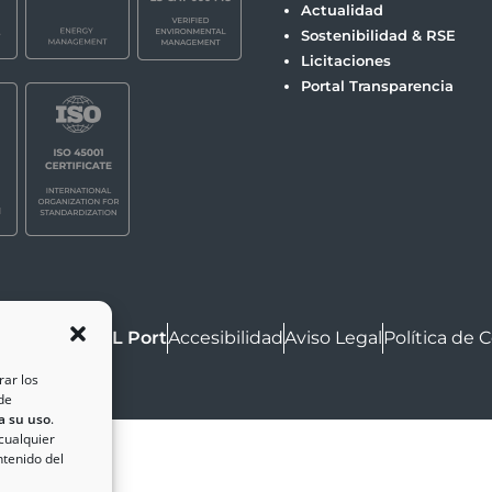
Actualidad
Sostenibilidad & RSE
Licitaciones
Portal Transparencia
ht © 2025
ZAL Port
Accesibilidad
Aviso Legal
Política de 
rar los
de
a su uso
.
 cualquier
ntenido del