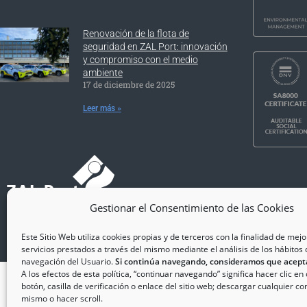
Renovación de la flota de
seguridad en ZAL Port: innovación
y compromiso con el medio
ambiente
17 de diciembre de 2025
Leer más »
Gestionar el Consentimiento de las Cookies
Copyrig
Este Sitio Web utiliza cookies propias y de terceros con la finalidad de mejo
servicios prestados a través del mismo mediante el análisis de los hábitos 
navegación del Usuario.
Si continúa navegando, consideramos que acept
A los efectos de esta política, “continuar navegando” significa hacer clic en
botón, casilla de verificación o enlace del sitio web; descargar cualquier co
mismo o hacer scroll.