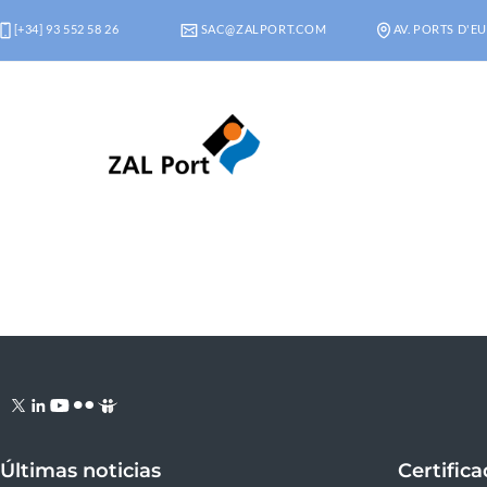
[+34] 93 552 58 26
SAC@ZALPORT.COM
AV. PORTS D'EU
Últimas noticias
Certific