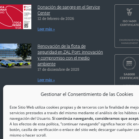
Donación de sangre en el Service
Center
12 de febrero de 2026
Leer más »
Renovación de la flota de
seguridad en ZAL Port: innovación
y compromiso con el medio
ambiente
17 de diciembre de 2025
Leer más »
Gestionar el Consentimiento de las Cookies
Este Sitio Web utiliza cookies propias y de terceros con la finalidad de mejo
servicios prestados a través del mismo mediante el análisis de los hábitos 
navegación del Usuario.
Si continúa navegando, consideramos que acept
A los efectos de esta política, “continuar navegando” significa hacer clic en
Copyrig
botón, casilla de verificación o enlace del sitio web; descargar cualquier co
mismo o hacer scroll.