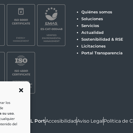
Quiénes somos
Soluciones
Servicios
Actualidad
Sostenibilidad & RSE
Licitaciones
Portal Transparencia
rar los
de
a su uso
.
 cualquier
ht © 2025
ZAL Port
Accesibilidad
Aviso Legal
Política de 
ntenido del