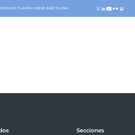
ROPA 100, PLANTA 0, 08040. BARCELONA
ados
Secciones