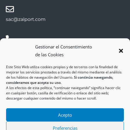
sac@zalport.com
Gestionar el Consentimiento
(+34) 93 552 58 26
de las Cookies
Este Sitio Web utiliza cookies propias y de terceros con la finalidad de
mejorar los servicios prestados a través del mismo mediante el análisis
de los hábitos de navegación del Usuario.
Si continúa navegando,
consideramos que acepta su uso
.
A los efectos de esta política, “continuar navegando” significa hacer clic
en cualquier botón, casilla de verificación o enlace del sitio web;
descargar cualquier contenido del mismo o hacer scroll.
Copyright © 2025
ZAL Port
Accesibilidad
Acepto
Aviso Legal
Política de Cookies
Política de Privacidad
Preferencias