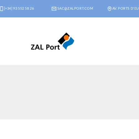
[+34] 93 552 58 26
SAC@ZALPORT.COM
AV. PORTS D'EU