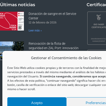
Últimas noticias
Certific
Donación de sangre en el Service
Center
12 de febrero de 2026
Leer más »
Renovación de la flota de
seguridad en ZAL Port: innovación
y compromiso con el medio
ambiente
Gestionar el Consentimiento de las Cookies
17 de diciembre de 2025
Este Sitio Web utiliza cookies propias y de terceros con la finalidad de mejo
Leer más »
servicios prestados a través del mismo mediante el análisis de los hábitos 
navegación del Usuario.
Si continúa navegando, consideramos que acept
A los efectos de esta política, “continuar navegando” significa hacer clic en
botón, casilla de verificación o enlace del sitio web; descargar cualquier co
mismo o hacer scroll.
Acepto
Preferencias
Copyrig