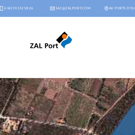
[+34] 93 552 58 26
SAC@ZALPORT.COM
AV. PORTS D'EU