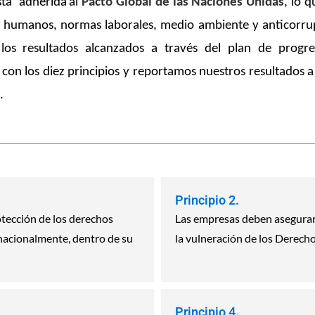
stá
adherida
al
Pacto Global de las Naciones Unidas
, lo 
os humanos, normas laborales, medio ambiente y anticorru
los resultados alcanzados a través del plan de progr
on los diez principios y reportamos nuestros resultados a 
.
Principio 2.
tección de los derechos
Las empresas deben asegurar
acionalmente, dentro de su
la vulneración de los Derec
Principio 4.