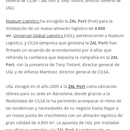
General de CILSA – ZAL Port y Tony Tintoré, Director General de
UGL).
Noatum Logistics
ha escogido la
ZAL Port
(Prat) para la
instalación de un nuevo almacén logístico de
4.850
m².
Universal Global Logistics
(UGL), perteneciente a Noatum
Logistics, y CILSA (empresa que gestiona la
ZAL Port
) han
firmado un acuerdo de arrendamiento por 4 años que
refrenda la confianza que deposita la compañía en la
ZAL
Port
, con la presencia de Tony Tintoré, director general de
UGL y de Alfonso Martínez, director general de CILSA.
UGL escogió en el año 2005 a la
ZAL Port
como ubicación
idónea para su sede en Barcelona, donde gracias a la
flexibilidad de CILSA le ha permitido acompasar el ritmo de
las tendencias y necesidades de su negocio hasta llegar a
un nuevo punto de crecimiento con un almacén logístico de
gran calidad de 4.850 m². La apuesta de UGL por trasladar
sus oficinas centrales a la
ZAL Port
, ha potenciado un