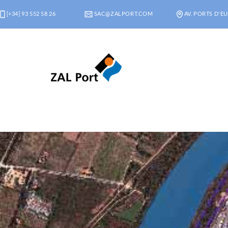
[+34] 93 552 58 26
SAC@ZALPORT.COM
AV. PORTS D'EU