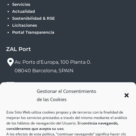
Servicios
Actualidad
Sostenibilidad & RSE
Licitaciones
Portal Transparencia
ZAL Port
Av. Ports d'Europa, 100 Planta 0.
08040 Barcelona, SPAIN
sac@zalport.com
Gestionar el Consentimiento
de las Cookies
(+34) 93 552 58 26
Este Sitio Web utiliza cookies propias y de terceros con la finalidad de
mejorar los servicios prestados a través del mismo mediante el análisis
de los hábitos de navegación del Usuario.
Si continúa navegando,
consideramos que acepta su uso
.
A los efectos de esta política, “continuar navegando” significa hacer clic