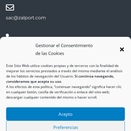
sac@zalport.com
Gestionar el Consentimiento
(+34) 93 552 58 26
de las Cookies
Este Sitio Web utiliza cookies propias y de terceros con la finalidad de
mejorar los servicios prestados a través del mismo mediante el análisis
de los hábitos de navegación del Usuario.
Si continúa navegando,
consideramos que acepta su uso
.
A los efectos de esta política, “continuar navegando” significa hacer clic
en cualquier botón, casilla de verificación o enlace del sitio web;
descargar cualquier contenido del mismo o hacer scroll.
Copyright © 2025
ZAL Port
Accesibilidad
Acepto
Aviso Legal
Política de Cookies
Política de Privacidad
Preferencias