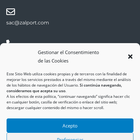
sac@zalport.com
Gestionar el Consentimiento
(+34) 93 552 58 26
de las Cookies
Este Sitio Web utiliza cookies propias y de terceros con la finalidad de
mejorar los servicios prestados a través del mismo mediante el análisis
de los hábitos de navegación del Usuario.
Si continúa navegando,
consideramos que acepta su uso
.
A los efectos de esta política, “continuar navegando” significa hacer clic
en cualquier botón, casilla de verificación o enlace del sitio web;
descargar cualquier contenido del mismo o hacer scroll.
Copyright © 2025
ZAL Port
Accesibilidad
Acepto
Aviso Legal
Política de Cookies
Política de Privacidad
Preferencias