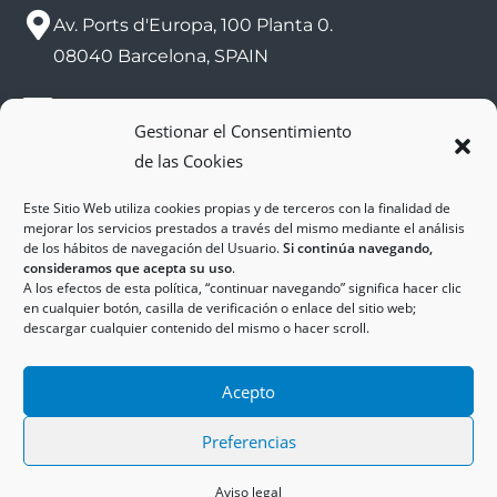
Av. Ports d'Europa, 100 Planta 0.
08040 Barcelona, SPAIN
sac@zalport.com
Gestionar el Consentimiento
de las Cookies
(+34) 93 552 58 26
Este Sitio Web utiliza cookies propias y de terceros con la finalidad de
mejorar los servicios prestados a través del mismo mediante el análisis
de los hábitos de navegación del Usuario.
Si continúa navegando,
consideramos que acepta su uso
.
A los efectos de esta política, “continuar navegando” significa hacer clic
en cualquier botón, casilla de verificación o enlace del sitio web;
descargar cualquier contenido del mismo o hacer scroll.
Copyright © 2025
ZAL Port
Accesibilidad
Acepto
Aviso Legal
Política de Cookies
Política de Privacidad
Preferencias
Aviso legal