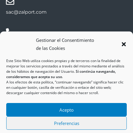
sac@zalport.com
Gestionar el Consentimiento
(+34) 93 552 58 26
de las Cookies
Este Sitio Web utiliza cookies propias y de terceros con la finalidad de
mejorar los servicios prestados a través del mismo mediante el análisis
de los hábitos de navegación del Usuario.
Si continúa navegando,
consideramos que acepta su uso
.
A los efectos de esta política, “continuar navegando” significa hacer clic
en cualquier botón, casilla de verificación o enlace del sitio web;
descargar cualquier contenido del mismo o hacer scroll.
Copyright © 2025
ZAL Port
Accesibilidad
Acepto
Aviso Legal
Política de Cookies
Política de Privacidad
Preferencias