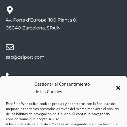
Av. Ports d'Europa, 100 Planta 0.
08040 Barcelona, SPAIN
sac@zalport.com
Gestionar el Consentimiento
(+34) 93 552 58 26
de las Cookies
Este Sitio Web utiliza cookies propias y de terceros con la finalidad de
mejorar los servicios prestados a través del mismo mediante el análisis
de los hábitos de navegación del Usuario.
Si continúa navegando,
consideramos que acepta su uso
.
A los efectos de esta política, “continuar navegando” significa hacer clic