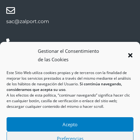
sac@zalport.com
Gestionar el Consentimiento
(+34) 93 552 58 26
de las Cookies
Este Sitio Web utiliza cookies propias y de terceros con la finalidad de
mejorar los servicios prestados a través del mismo mediante el análisis
de los hábitos de navegación del Usuario.
Si continúa navegando,
consideramos que acepta su uso
.
A los efectos de esta política, “continuar navegando” significa hacer clic
en cualquier botón, casilla de verificación o enlace del sitio web;
descargar cualquier contenido del mismo o hacer scroll.
Copyright © 2025
ZAL Port
Accesibilidad
Acepto
Aviso Legal
Política de Cookies
Política de Privacidad
Preferencias