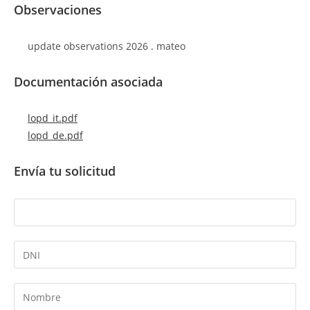
Observaciones
update observations 2026 . mateo
Documentación asociada
lopd_it.pdf
lopd_de.pdf
Envía tu solicitud