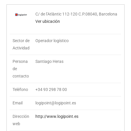
C/ de l’Atlàntic 112-120 C.P.08040, Barcelona
Ver ubicación
Sector de
Operador logístico
Actividad
Persona
Santiago Heras
de
contacto
Teléfono
+34 93 298 78 00
Email
logipoint@logipoint.es
Dirección
http://www.logipoint.es
web