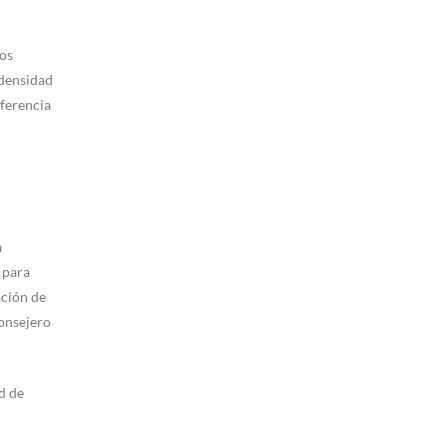
nos
 densidad
ferencia
a
 para
ación de
Consejero
d de