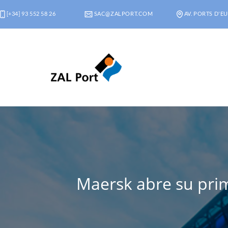
[+34] 93 552 58 26
SAC@ZALPORT.COM
AV. PORTS D'EU
Maersk abre su prim