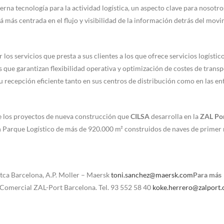
erna tecnología para la actividad logística, un aspecto clave para nosotro
á más centrada en el flujo y visibilidad de la información detrás del mov
los servicios que presta a sus clientes a los que ofrece servicios logístic
 que garantizan flexibilidad operativa y optimización de costes de transp
 recepción eficiente tanto en sus centros de distribución como en las en
e los proyectos de nueva construcción que
CILSA
desarrolla en la
ZAL Po
n Parque Logístico de más de 920.000 m² construidos de naves de primer n
itca Barcelona, A.P. Moller – Maersk
toni.sanchez@maersk.com
Para más
 Comercial ZAL-Port Barcelona. Tel. 93 552 58 40
koke.herrero@zalport