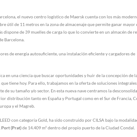
arcelona, el nuevo centro logístico de Maersk cuenta con los más moder
ibre útil de 11 metros en la zona de almacenaje que permite ganar mayor
dispone de 39 muelles de carga lo que lo convierte en un almacén de re
de Barcelona.
dores de energía autosuficiente, una instalación eficiente y cargadores de
tica en una ciencia que buscar oportunidades y huir de la concepción de l
que tiene hoy. Para ello, trabajamos en la oferta de soluciones integrales
e de su tamaño y/o sector. En esta nueva nave centramos la desconsolid
ior distribución tanto en España y Portugal como en el Sur de Francia, 
uropa y el Magreb.
r LEED con categoría Gold, ha sido construido por CILSA bajo la modalida
 Port (Prat)
de 14.409 m² dentro del propio puerto de la Ciudad Condal.