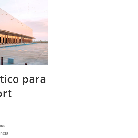
tico para
ort
ios
encia