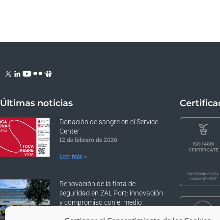
Últimas noticias
Certific
Donación de sangre en el Service
Center
12 de febrero de 2026
Leer más »
Renovación de la flota de
seguridad en ZAL Port: innovación
y compromiso con el medio
ambiente