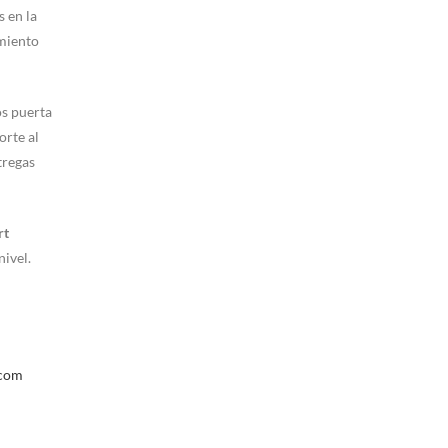
s en la
imiento
os puerta
orte al
tregas
rt
ivel.
.com