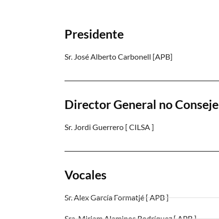
Presidente
Sr. José Alberto Carbonell [APB]
Director General no Conseje
Sr. Jordi Guerrero [ CILSA ]
Vocales
Sr. Alex García Formatjé [ APB ]
Sra. Miriam Alaminos Rodríquez [ APB ]