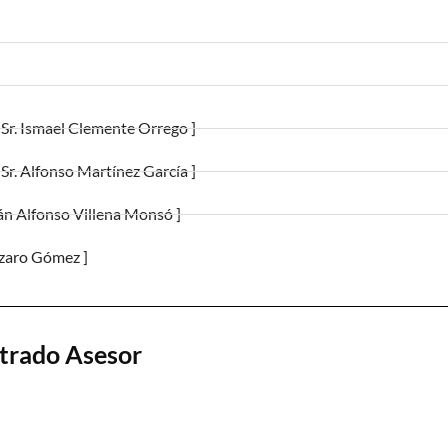
 Sr. Ismael Clemente Orrego ]
 Sr. Alfonso Martínez García ]
lián Alfonso Villena Monsó ]
Lázaro Gómez ]
etrado Asesor