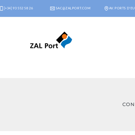
[+34] 93 552 58 26
SAC@ZALPORT.COM
AV. PORTS D'EU
CON