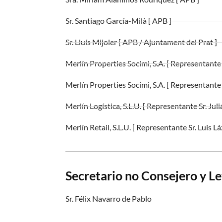
Sr. Santiago García-Milà [ APB ]
Sr. Lluís Mijoler [ APB / Ajuntament del Prat ]
Merlín Properties Socimi, S.A. [ Representante
Merlín Properties Socimi, S.A. [ Representante
Merlín Logística, S.L.U. [ Representante Sr. Ju
Merlín Retail, S.L.U. [ Representante Sr. Luis 
Secretario no Consejero y L
Sr. Félix Navarro de Pablo