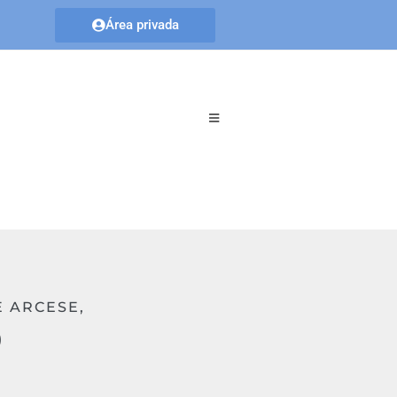
Área privada
E ARCESE,
)