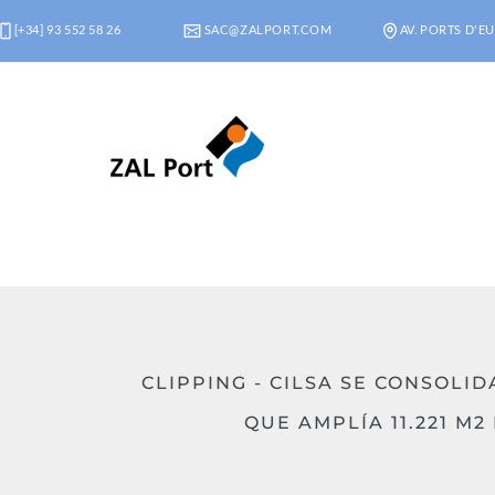
[+34] 93 552 58 26
SAC@ZALPORT.COM
AV. PORTS D'EU
CLIPPING - CILSA SE CONSOLI
QUE AMPLÍA 11.221 M