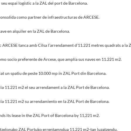
 seu espai logístic a la ZAL del port de Barcelona.
consolida como partner de infraestructuras de ARCESE.
ve en alquiler en la ZAL de Barcelona.
tic ARCESE tanca amb Cilsa l’arrendament d’11.221 metres quadrats a la 
como socio preferente de Arcese, que amplía sus naves en 11.221 m2.
iat un spatiu de peste 10.000 mp ín ZAL Port din Barcelona.
ia 11.221 m2 el seu arrendament a la ZAL Port de Barcelona.
ía 11.221 m2 su arrendamiento en la ZAL Port de Barcelona.
ds its lease in the ZAL Port of Barcelona by 11,221 m2.
tzelonako ZAL Portuko errentamndua 11.221 m2-tan luzatzendu.