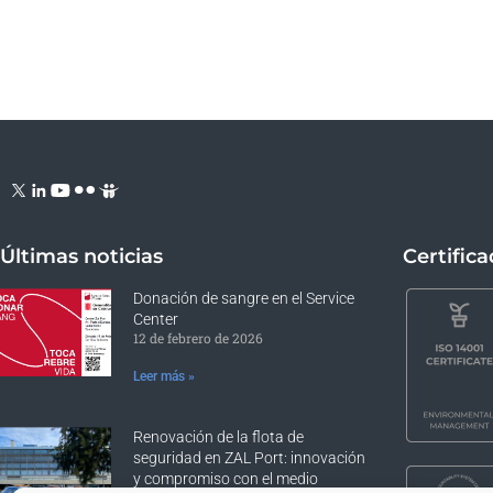
ex
Últimas noticias
Certific
Donación de sangre en el Service
Center
12 de febrero de 2026
Leer más »
Renovación de la flota de
seguridad en ZAL Port: innovación
y compromiso con el medio